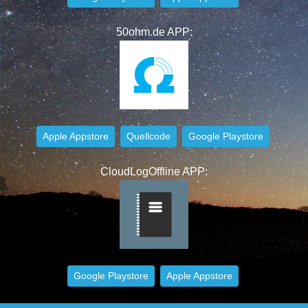
50ohm.de APP:
Apple Appstore
Quellcode
Google Playstore
CloudLogOffline APP:
Google Playstore
Apple Appstore